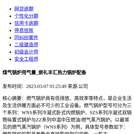
网贷逾期
个性化分期
信用卡逾期
停息挂账
同纠纷案件
二级建造师
初级会计师
安全工程师
煤气锅炉用气量_崇礼丰汇热力锅炉配备
发布时间：2023-03-07 01:25:49
来源:公司
核心摘要：燃气锅炉具有低排放、高效率等特点，是企业生活
及生活供暖方面必不可少的工业设备。燃气锅炉型号可分为三
个系列：WNS系列冷凝式卧式内燃锅炉、SZS系列冷凝式双锅
筒纵置式锅炉与ZZ系列中温中压燃油/燃气蒸汽锅炉。以最常
见的燃气蒸汽锅炉（WNS系列）为例，具体型号参数如下：