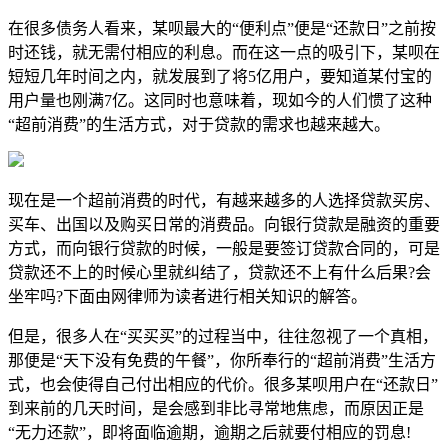
在很多债务人看来，某呗最大的“便利点”便是“还款日”之前按
时还钱，就无需付相应的利息。而在这一点的吸引下，某呗在
短短几年时间之内，就发展到了将5亿用户，要知道某付宝的
用户量也刚满7亿。这同时也意味着，现如今的人们惯了这种
“超前消费”的生活方式，对于贷款的需求也越来越大。
​现在是一个超前消费的时代，有越来越多的人选择贷款买房、
买车、出国以及购买日常的消费品。向银行贷款是融资的重要
方式，而向银行贷款的时候，一般是要签订贷款合同的，可是
贷款还不上的时候心里就纠结了，贷款还不上有什么后果?会
坐牢吗?下面由网律师为读者进行相关知识的解答。
但是，很多人在“买买买”的过程当中，往往忽视了一个真相，
那便是“天下没有免费的午餐”，你所奉行的“超前消费”生活方
式，也会使得自己付出相应的代价。很多某呗用户在“还款日”
到来前的几天时间，是会感到非比寻常地焦虑，而原因正是
“无力还款”，即将面临逾期，逾期之后就要付相应的罚息!