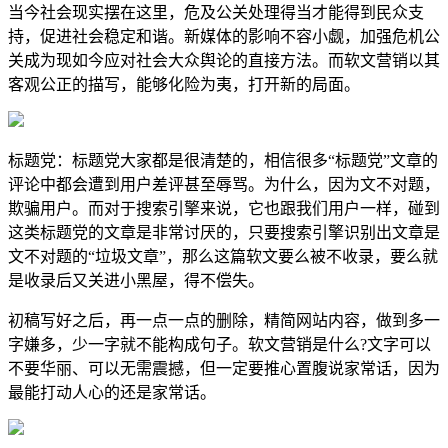
当今社会现实摆在这里，危及公关处理得当才能得到民众支
持，促进社会稳定和谐。新媒体的影响不容小觑，加强危机公
关成为现如今应对社会大众舆论的直接方法。而软文营销以其
客观公正的描写，能够化险为夷，打开新的局面。
标题党：标题党大家都是很清楚的，相信很多“标题党”文章的
评论中都会遭到用户差评甚至辱骂。为什么，因为文不对题，
欺骗用户。而对于搜索引擎来说，它也跟我们用户一样，碰到
这类标题党的文章是非常讨厌的，只要搜索引擎识别出文章是
文不对题的“垃圾文章”，那么这篇软文要么被不收录，要么就
是收录后又关进小黑屋，得不偿失。
初稿写好之后，再一点一点的删除，精简网站内容，做到多一
字嫌多，少一字就不能构成句子。软文营销是什么?文字可以
不要华丽、可以无需震撼，但一定要推心置腹说家常话，因为
最能打动人心的还是家常话。