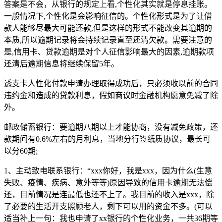
答案是不会，从银行的规定上看,个性化其实就是停息挂账。
一般情况下,个性化是会影响征信的。个性化形式是为了让借
款人能够尽最大可能还款,但是这样的形式不能改变其逾期的
本质,所以逾期记录将会持续记录直至还清欠款。需要注意的
是,信用卡、贷款逾期是对个人征信影响最大的因素,逾期款项
还清后逾期信息将继续保留5年。
透支卡人性化付款申请办理取得成功后，只必须收以前的合同
违约金和造成的贷款利息，假如商议时金融机构愿意免减了除
外。
邮政储蓄银行：要逾期八期以上才能协商，没有减免政策，还
款期间有0.6%左右的月利息，当地分行签纸质协议，最长可
以分60期;
1、主动致电联系银行：“xxx你好，我是xxx，因为什么(生意
失败、疫情、疾病、意外等等)原因导致的信用卡逾期无法偿
还，目前情况是连最低也还不上了。我目前的收入是xxx，除
了必要的生活开支照顾老人，剩下可以用的资金不多。(可以
适当补上一句：我也申请了xx银行的个性化业务，一共36期等