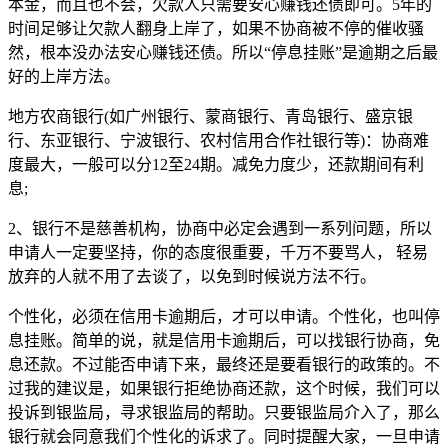
本金，而且也不会，欠款人只需要安心赚钱还债即可。5年的
时间足够让欠款人翻身上岸了，如果不协商被不停的催收骚
然，根本没办法安心赚钱还债。所以“停息挂账”是逾期之后最
好的上岸方法。
地方农商银行(如广州银行、蒙商银行、青岛银行、盛京银
行、东亚银行、宁波银行、农村信用合作社银行等)：协商难
度最大，一般可以分12至24期。减免力度少，还款期间有利
息;
2、银行不是慈善机构，协商中必定会遇到一系列问题，所以
申请人一定要坚持，你的态度很重要，千万不要骂人， 轻易
放弃的人就不用了去谈了，以免到时候说方法不行。
个性化，必须在信用卡逾期后，才可以申请。个性化，也叫停
息挂账。简单的说，就是信用卡逾期后，可以找银行协商，免
息还款。不过能否申请下来，最终还是要看银行的政策的。不
过我的建议是，如果银行拒绝协商还款，这个时候，我们可以
投诉到银监局，寻求银监局的帮助。只要银监局介入了，那么
银行就会同意我们个性化的诉求了。同时提醒大家，一旦申请