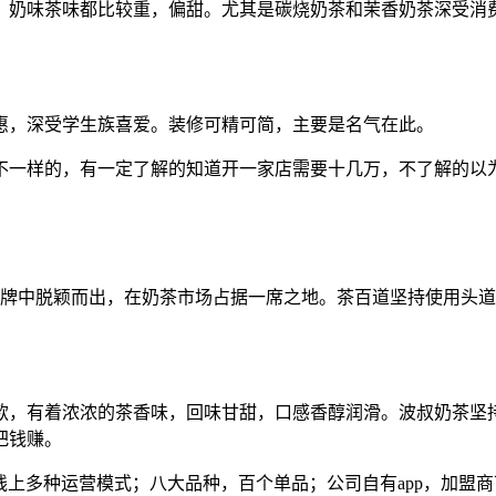
奶味茶味都比较重，偏甜。尤其是碳烧奶茶和茉香奶茶深受消费者
惠，深受学生族喜爱。装修可精可简，主要是名气在此。
不一样的，有一定了解的知道开一家店需要十几万，不了解的以
老品牌中脱颖而出，在奶茶市场占据一席之地。茶百道坚持使用头
爆款，有着浓浓的茶香味，回味甘甜，口感香醇润滑。波叔奶茶
把钱赚。
+线上多种运营模式；八大品种，百个单品；公司自有app，加盟