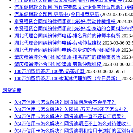
汽车促销软文题目-软文发稿网|推荐(通用软文更新中)
202
汽车促销软文题目-写作营销软文对企业有什么帮助？(更
汽车促销软文题目-更新中 (今日推荐更新)
2023-03-06 03:
奉贤租赁合同纠纷律师哪家比较好-劳动仲裁维权
2023-03
奉贤租赁合同纠纷律师哪家比较好-您身边的合同纠纷律
湖北代理合同纠纷律师电话-排名靠前的律师事务所
2023-
湖北代理合同纠纷律师电话-劳动仲裁维权
2023-03-06 02:
湖北代理合同纠纷律师电话-您身边的合同纠纷律师
2023-
肇庆精通涉外合同纠纷律师-排名靠前的律师事务所
2023-
肇庆精通涉外合同纠纷律师-劳动仲裁维权
2023-03-06 02:
100万加盟奶茶店-100度c奶茶加盟
2023-03-06 02:59:51
100万加盟奶茶店-100冰淇淋代理加盟（今日最新）
2023-
网贷逾期
欠4万信用卡怎么解决？网贷逾期后会不会坐牢？
欠4万信用卡怎么解决？欠网贷5万无力偿还了怎么办？
欠4万信用卡怎么解决？网贷逾期一直不还有何后果？
欠4万信用卡怎么解决？网贷逾期还不上怎么对待催收？
欠4万信用卡怎么解决？网贷逾期和信用卡逾期的区别有