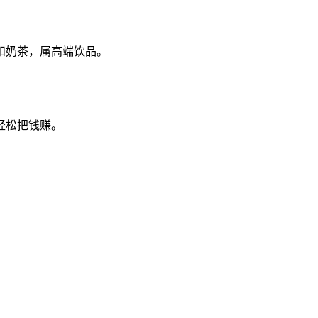
和奶茶，属高端饮品。
轻松把钱赚。