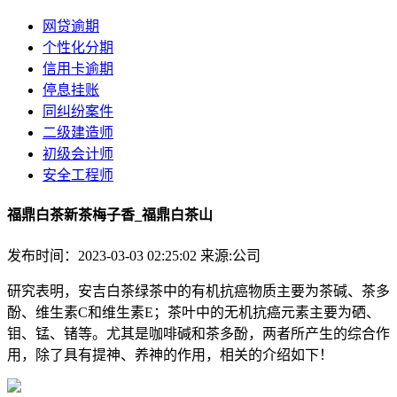
网贷逾期
个性化分期
信用卡逾期
停息挂账
同纠纷案件
二级建造师
初级会计师
安全工程师
福鼎白茶新茶梅子香_福鼎白茶山
发布时间：2023-03-03 02:25:02
来源:公司
研究表明，安吉白茶绿茶中的有机抗癌物质主要为茶碱、茶多
酚、维生素C和维生素E；茶叶中的无机抗癌元素主要为硒、
钼、锰、锗等。尤其是咖啡碱和茶多酚，两者所产生的综合作
用，除了具有提神、养神的作用，相关的介绍如下！