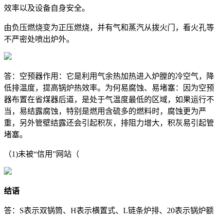
效率以及设备自身安全。
由负压燃烧变为正压燃烧，并有气和蒸汽从拨火门，看火孔等
不严密处喷出炉外。
答：空预器作用：它是利用气余热加热进入炉膛的冷空气，降
低排温度，提高锅炉热效率。为何易腐蚀、易堵塞：因为空预
器布置在省煤器后道，是处于气温度最低的区域，如果运行不
当，易结露腐蚀，特别是燃用含硫多的燃料时，腐蚀更为严
重，另外管壁结露还会引起积灰，排阻力增大，积灰易引起管
堵塞。
（1)未被“信用”网站（
结语
答：S表示双锅筒、H表示横置式、L链条炉排、20表示锅炉额