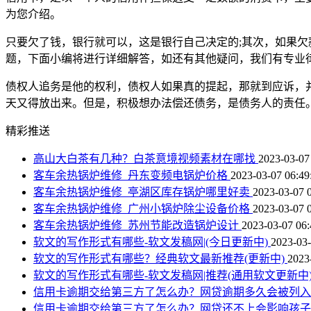
为您介绍。
只要欠了钱，银行就可以，这是银行自己决定的;其次，如果欠
题，下面小编将进行详细解答，如还有其他疑问，我们有专业
债权人追务是他的权利，债权人如果真的提起，那就到应诉，
天又得放出来。但是，积极想办法偿还债务，是债务人的责任
精彩推送
高山大白茶有几种？白茶意境视频素材在哪找
2023-03-07
客车余热锅炉维修_丹东变频电锅炉价格
2023-03-07 06:49
客车余热锅炉维修_亭湖区库存锅炉哪里好卖
2023-03-07 
客车余热锅炉维修_广州小锅炉除尘设备价格
2023-03-07 
客车余热锅炉维修_苏州节能改造锅炉设计
2023-03-07 06:
软文的写作形式有哪些-软文发稿网|(今日更新中)
2023-03-
软文的写作形式有哪些？经典软文最新推荐(更新中)
2023
软文的写作形式有哪些-软文发稿网|推荐(通用软文更新中
信用卡逾期交给第三方了怎么办？网贷逾期多久会被列
信用卡逾期交给第三方了怎么办？网贷还不上会影响孩